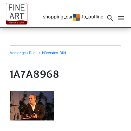
shopping_cart
info_outline
Events filtern
search
menu
Vorheriges Bild
Nächstes Bild
1A7A8968