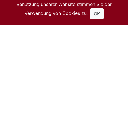
16:00
Benutzung unserer Website stimmen Sie der
Der Künstler im Gespräch über seine
Verwendung von Cookies zu.
OK
Arbeit.
... mehr
v
Wir danken unseren UnterstützerInnen!
Mitglied von
Förderer: