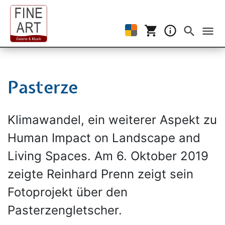
shopping_cart
info_outline
Events filtern
search
menu
Pasterze
Klimawandel, ein weiterer Aspekt zu
Human Impact on Landscape and
Living Spaces. Am 6. Oktober 2019
zeigte Reinhard Prenn zeigt sein
Fotoprojekt über den
Pasterzengletscher.