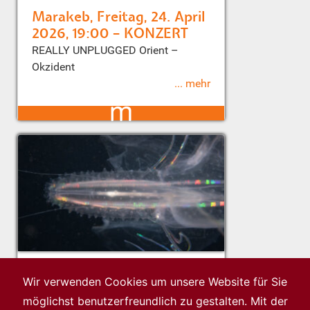
Marakeb, Freitag, 24. April
2026, 19:00 – KONZERT
REALLY UNPLUGGED Orient –
Okzident
... mehr
m
Wir verwenden Cookies um unsere Website für Sie
Manfred Wakolbinger –
möglichst benutzerfreundlich zu gestalten. Mit der
Artist Talk, 29. März 2026,