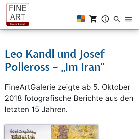
shopping_cart
info_outline
Events filtern
search
menu
Leo Kandl und Josef
Polleross – „Im Iran“
FineArtGalerie zeigte ab 5. Oktober
2018 fotografische Berichte aus den
letzten 15 Jahren.