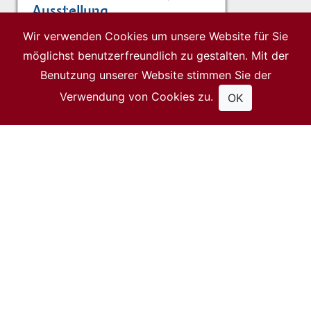
Ausstellung.
Blackwater / Galaxies – Fotos,
Wir verwenden Cookies um unsere Website für Sie
Videos und Skulpturen.
möglichst benutzerfreundlich zu gestalten. Mit der
... mehr
Benutzung unserer Website stimmen Sie der
v
Verwendung von Cookies zu.
OK
TRIO BALKAN STRINGS,
Freitag, 27. März 2026,
19:00 – KONZERT