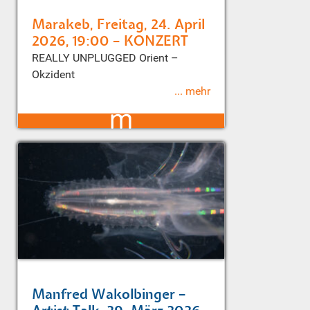
Marakeb, Freitag, 24. April
2026, 19:00 – KONZERT
REALLY UNPLUGGED Orient –
Okzident
... mehr
m
Manfred Wakolbinger –