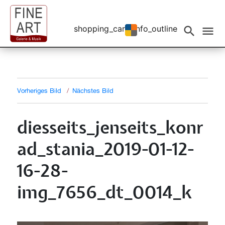
shopping_cart
info_outline
Events filtern
search
menu
Vorheriges Bild
Nächstes Bild
diesseits_jenseits_konr
ad_stania_2019-01-12-
16-28-
img_7656_dt_0014_k