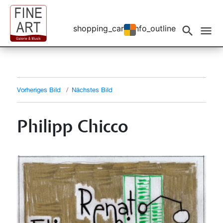
shopping_cart
info_outline
Events filtern
search
menu
Vorheriges Bild
Nächstes Bild
Philipp Chicco