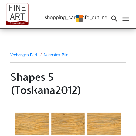
shopping_cart
info_outline
Events filtern
search
menu
Vorheriges Bild
Nächstes Bild
Shapes 5
(Toskana2012)